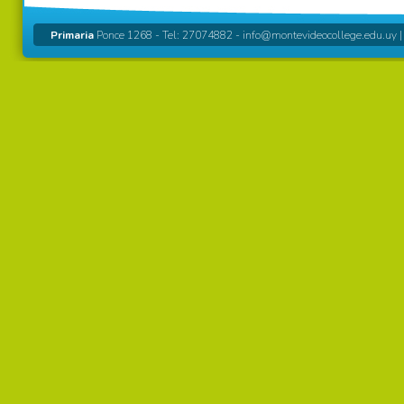
Primaria
Ponce 1268 - Tel: 27074882 -
info@montevideocollege.edu.uy