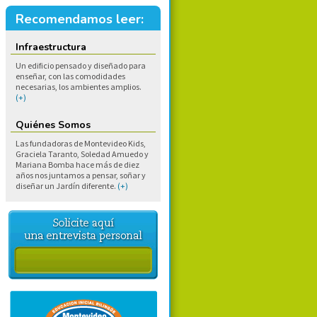
Recomendamos leer:
Infraestructura
Un edificio pensado y diseñado para
enseñar, con las comodidades
necesarias, los ambientes amplios.
(+)
Quiénes Somos
Las fundadoras de Montevideo Kids,
Graciela Taranto, Soledad Amuedo y
Mariana Bomba hace más de diez
años nos juntamos a pensar, soñar y
diseñar un Jardín diferente.
(+)