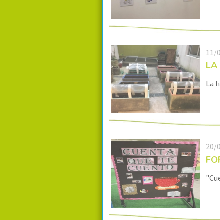
11/
LA
La h
20/
FOR
"Cue