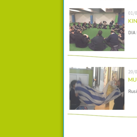
01/
KI
DIA
20/
MU
Rusi