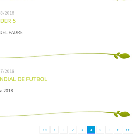
08/2018
NDER 5
 DEL PADRE
07/2018
NDIAL DE FUTBOL
a 2018
<<
<
1
2
3
4
5
6
>
>>