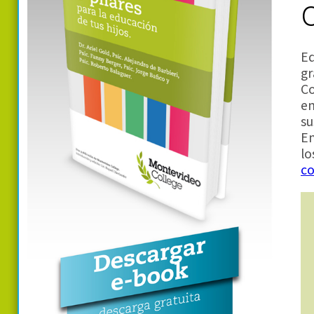
Ed
gr
Co
em
su
En
lo
c