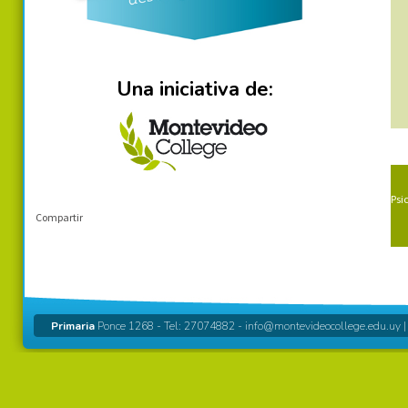
Una iniciativa de:
Psi
Compartir
Primaria
Ponce 1268 - Tel: 27074882 -
info@montevideocollege.edu.uy