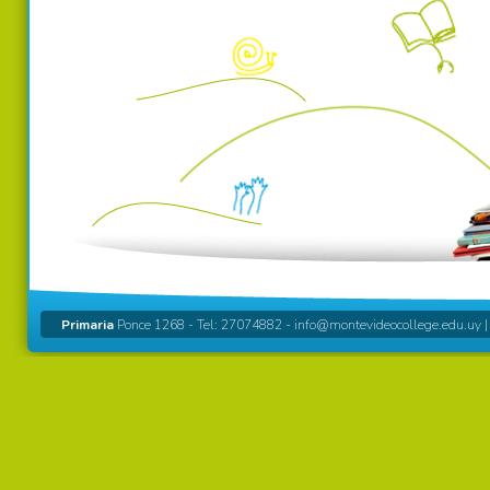
Primaria
Ponce 1268 - Tel: 27074882 -
info@montevideocollege.edu.uy