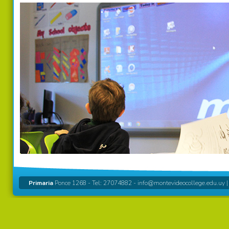
Primaria
Ponce 1268 - Tel: 27074882 -
info@montevideocollege.edu.uy