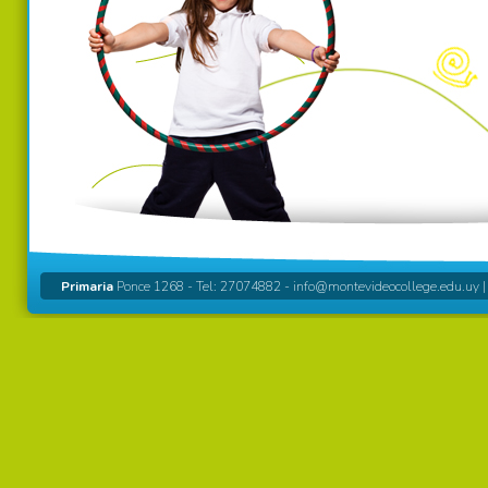
Primaria
Ponce 1268 - Tel: 27074882 -
info@montevideocollege.edu.uy