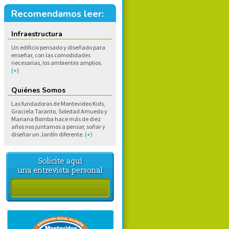
Recomendamos leer:
Infraestructura
Un edificio pensado y diseñado para
enseñar, con las comodidades
necesarias, los ambientes amplios.
(+)
Quiénes Somos
Las fundadoras de Montevideo Kids,
Graciela Taranto, Soledad Amuedo y
Mariana Bomba hace más de diez
años nos juntamos a pensar, soñar y
diseñar un Jardín diferente.
(+)