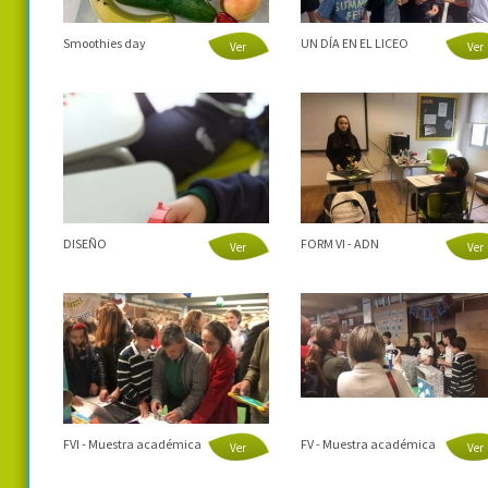
Smoothies day
UN DÍA EN EL LICEO
Ver
Ver
DISEÑO
FORM VI - ADN
Ver
Ver
FVI - Muestra académica
FV - Muestra académica
Ver
Ver