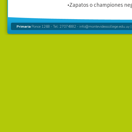
•Zapatos o championes ne
Primaria
Ponce 1268 - Tel: 27074882 -
info@montevideocollege.edu.uy