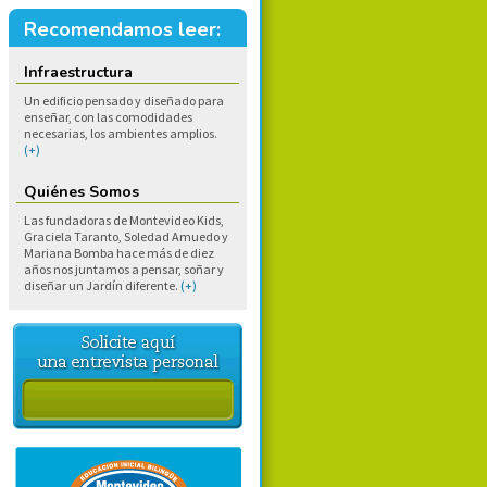
Recomendamos leer:
Infraestructura
Un edificio pensado y diseñado para
enseñar, con las comodidades
necesarias, los ambientes amplios.
(+)
Quiénes Somos
Las fundadoras de Montevideo Kids,
Graciela Taranto, Soledad Amuedo y
Mariana Bomba hace más de diez
años nos juntamos a pensar, soñar y
diseñar un Jardín diferente.
(+)