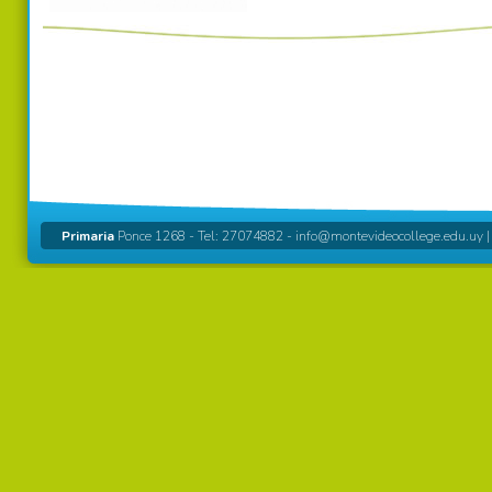
Primaria
Ponce 1268 - Tel: 27074882 -
info@montevideocollege.edu.uy