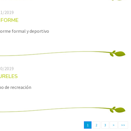
11/2019
IFORME
forme formal y deportivo
10/2019
URELES
o de recreación
1
2
3
>
>>