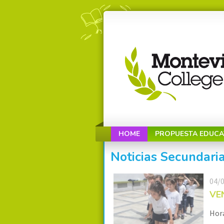
HOME
PROPUESTA EDUCA
Noticias Secundari
04/
VE
Hora