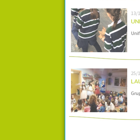
13/
UN
Uni
25/
LA
Grup