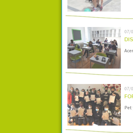
07/
DI
Acer
07/
FO
Pet 