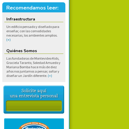
Recomendamos leer:
Infraestructura
Un edificio pensado y diseñado para
enseñar, con las comodidades
necesarias, los ambientes amplios.
(+)
Quiénes Somos
Las fundadoras de Montevideo Kids,
Graciela Taranto, Soledad Amuedo y
Mariana Bomba hace más de diez
años nos juntamos a pensar, soñar y
diseñar un Jardín diferente.
(+)